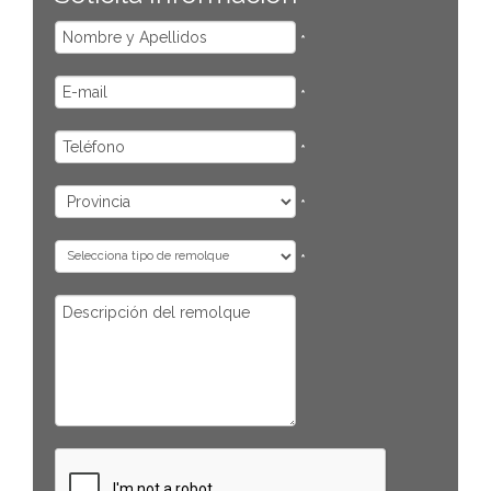
*
*
*
*
*